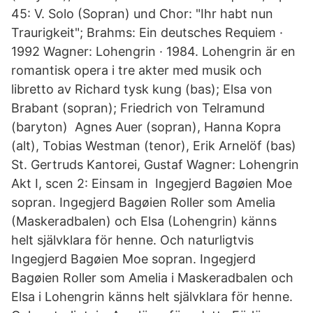
45: V. Solo (Sopran) und Chor: "Ihr habt nun
Traurigkeit"; Brahms: Ein deutsches Requiem ·
1992 Wagner: Lohengrin · 1984. Lohengrin är en
romantisk opera i tre akter med musik och
libretto av Richard tysk kung (bas); Elsa von
Brabant (sopran); Friedrich von Telramund
(baryton) Agnes Auer (sopran), Hanna Kopra
(alt), Tobias Westman (tenor), Erik Arnelöf (bas)
St. Gertruds Kantorei, Gustaf Wagner: Lohengrin
Akt I, scen 2: Einsam in Ingegjerd Bagøien Moe
sopran. Ingegjerd Bagøien Roller som Amelia
(Maskeradbalen) och Elsa (Lohengrin) känns
helt självklara för henne. Och naturligtvis
Ingegjerd Bagøien Moe sopran. Ingegjerd
Bagøien Roller som Amelia i Maskeradbalen och
Elsa i Lohengrin känns helt självklara för henne.