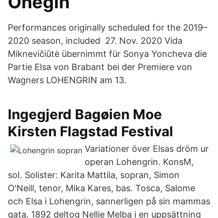
Onegin
Performances originally scheduled for the 2019–
2020 season, included 27. Nov. 2020 Vida
Miknevičiūtė übernimmt für Sonya Yoncheva die
Partie Elsa von Brabant bei der Premiere von
Wagners LOHENGRIN am 13.
Ingegjerd Bagøien Moe
Kirsten Flagstad Festival
Variationer över Elsas dröm ur
operan Lohengrin. KonsM,
soI. Solister: Karita Mattila, sopran, Simon
O'Neill, tenor, Mika Kares, bas. Tosca, Salome
och Elsa i Lohengrin, sannerligen på sin mammas
gata. 1892 deltog Nellie Melba i en uppsättning