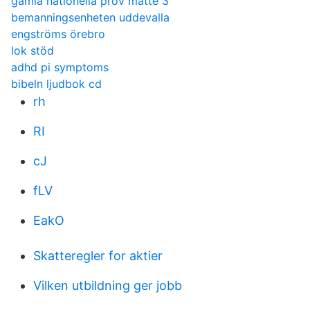
gamla nationella prov matte 3
bemanningsenheten uddevalla
engströms örebro
lok stöd
adhd pi symptoms
bibeln ljudbok cd
rh
RI
cJ
fLV
EakO
Skatteregler for aktier
Vilken utbildning ger jobb